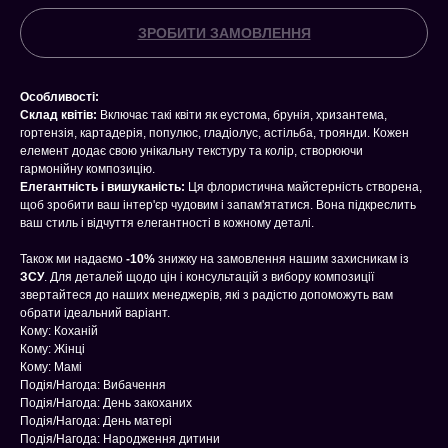
ЗРОБИТИ ЗАМОВЛЕННЯ
Особливості:
Склад квітів:
Включає такі квіти як еустома, брунія, хризантема,
гортензія, картадерія, популюс, гладіолус, астільба, троянди. Кожен
елемент додає свою унікальну текстуру та колір, створюючи
гармонійну композицію.
Елегантність і вишуканість:
Ця флористична майстерність створена,
щоб зробити ваш інтер'єр чудовим і запам'ятатися. Вона підкреслить
ваш стиль і відчуття елегантності в кожному деталі.
Також ми надаємо
-10%
знижку на замовлення нашим захисникам із
ЗСУ
. Для деталей щодо цін і консультацій з вибору композиції
звертайтеся до наших менеджерів, які з радістю допоможуть вам
обрати ідеальний варіант.
Кому: Коханій
Кому: Жінці
Кому: Мамі
Подія/Нагода: Вибачення
Подія/Нагода: День закоханих
Подія/Нагода: День матері
Подія/Нагода: Народження дитини