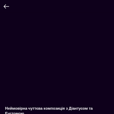
Неймовірна чуттєва композиція з Діантусом та
Еустомою