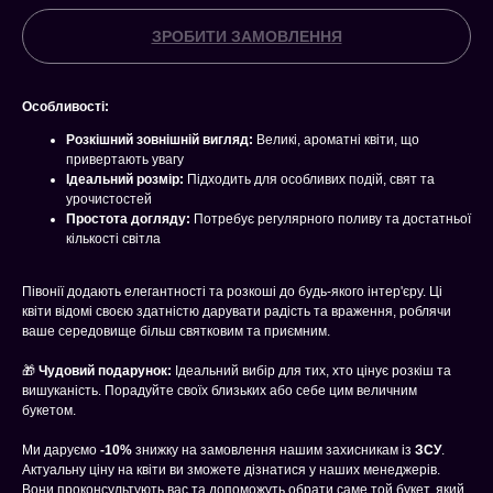
ЗРОБИТИ ЗАМОВЛЕННЯ
Особливості:
Розкішний зовнішній вигляд:
Великі, ароматні квіти, що
привертають увагу
Ідеальний розмір:
Підходить для особливих подій, свят та
урочистостей
Простота догляду:
Потребує регулярного поливу та достатньої
кількості світла
Півонії додають елегантності та розкоші до будь-якого інтер'єру. Ці
квіти відомі своєю здатністю дарувати радість та враження, роблячи
ваше середовище більш святковим та приємним.
🎁
Чудовий подарунок:
Ідеальний вибір для тих, хто цінує розкіш та
вишуканість. Порадуйте своїх близьких або себе цим величним
букетом.
Ми даруємо
-10%
знижку на замовлення нашим захисникам із
ЗСУ
.
Актуальну ціну на квіти ви зможете дізнатися у наших менеджерів.
Вони проконсультують вас та допоможуть обрати саме той букет, який