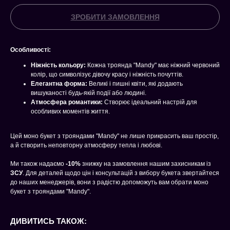
ЗРОБИТИ ЗАМОВЛЕННЯ
Особливості:
Ніжність кольору:
Кожна троянда "Mandy" має ніжний червоний
колір, що символізує дівочу красу і ніжність почуттів.
Елегантна форма:
Великі і пишні квіти, які додають
вишуканості будь-якій події або людині.
Атмосфера романтики:
Створює ідеальний настрій для
особливих моментів життя.
Цей моно букет з трояндами "Mandy" не лише прикрасить ваш простір,
а й створить неповторну атмосферу тепла і любові.
Ми також надаємо
-10%
знижку на замовлення нашим захисникам із
ЗСУ
. Для деталей щодо цін і консультацій з вибору букета звертайтеся
до наших менеджерів, вони з радістю допоможуть вам обрати моно
букет з трояндами "Mandy".
ДИВИТИСЬ ТАКОЖ: