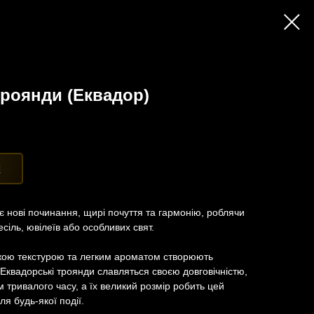
 троянди (Еквадор)
Я
є нові починання, щирі почуття та гармонію, роблячи
сіль, ювілеїв або особливих свят.
віжою текстурою та легким ароматом створюють
Еквадорські троянди славляться своєю довговічністю,
тривалого часу, а їх великий розмір робить цей
я будь-якої події.